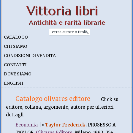
Vittoria libri
Antichità e rarità librarie
CATALOGO
CHI SIAMO
CONDIZIONI DI VENDITA
CONTATTI
DOVE SIAMO
ENGLISH
Catalogo olivares editore
Click su
editore, collana, argomento, autore per ulteriori
dettagli
Economia
|
▪
Taylor Frederick
.
PROSESSO A
TAYLOR.
Olivares Editore
, Milano. 1992, 254.