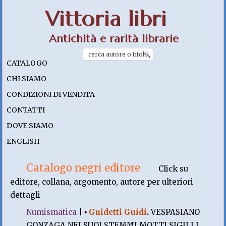
Vittoria libri
Antichità e rarità librarie
CATALOGO
CHI SIAMO
CONDIZIONI DI VENDITA
CONTATTI
DOVE SIAMO
ENGLISH
Catalogo negri editore
Click su
editore, collana, argomento, autore per ulteriori
dettagli
Numismatica
|
▪
Guidetti Guidi
.
VESPASIANO
GONZAGA NEI SUOI STEMMI MOTTI SIGILLI