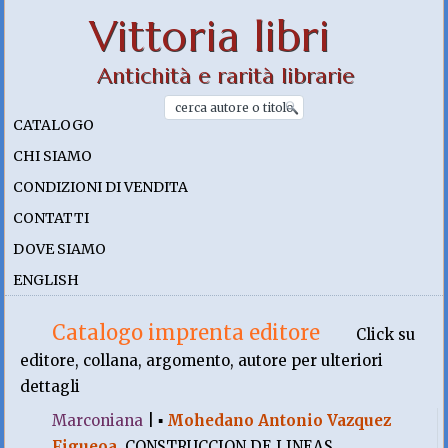
Vittoria libri
Antichità e rarità librarie
CATALOGO
CHI SIAMO
CONDIZIONI DI VENDITA
CONTATTI
DOVE SIAMO
ENGLISH
Catalogo imprenta editore
Click su
editore, collana, argomento, autore per ulteriori
dettagli
Marconiana
|
▪
Mohedano Antonio Vazquez
Figueoa
.
CONSTRUCCION DE LINEAS