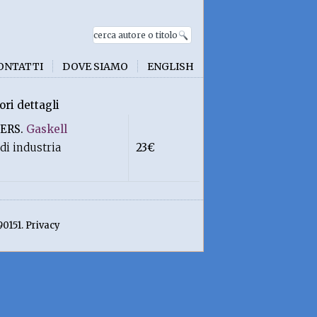
ONTATTI
DOVE SIAMO
ENGLISH
ori dettagli
ERS.
Gaskell
di industria
23€
90151. Privacy