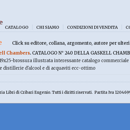
e
CATALOGO
CHI SIAMO
CONDIZIONI DI VENDITA
C
e
Click su editore, collana, argomento, autore per ulteri
ell Chambers
.
CATALOGO N° 240 DELLA GASKELL CHAMB
19x25-brossura illustrata interessante catalogo commerciale 
distillerie d'alcool e di acquaviti ecc-ottimo
ia Libri di Cribari Eugenio. Tutti i diritti riservati. Partita Iva 120469