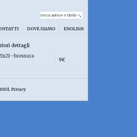
ONTATTI
DOVE SIAMO
ENGLISH
riori dettagli
1x21--brossura
9€
90151. Privacy