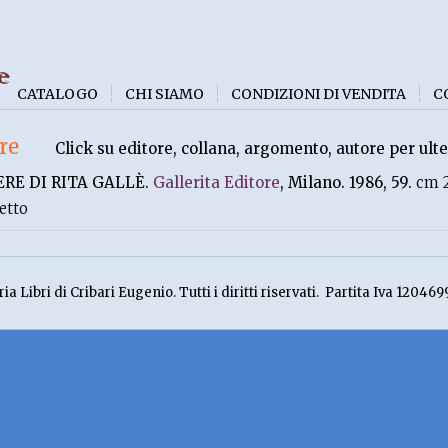
e
CATALOGO
CHI SIAMO
CONDIZIONI DI VENDITA
C
re
Click su editore, collana, argomento, autore per ulte
ERE DI RITA GALLÈ.
Gallerita Editore
, Milano. 1986, 59.
cm 2
etto
ia Libri di Cribari Eugenio. Tutti i diritti riservati. Partita Iva 120469