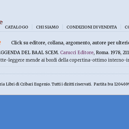
e
CATALOGO
CHI SIAMO
CONDIZIONI DI VENDITA
C
e
Click su editore, collana, argomento, autore per ulteri
EGGENDA DEL BAAL SCEM.
Carucci Editore
, Roma. 1978, 21
lette-leggere mende ai bordi della copertina-ottimo interno-
ia Libri di Cribari Eugenio. Tutti i diritti riservati. Partita Iva 120469