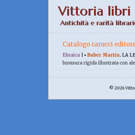
Vittoria libri
Antichità e rarità librari
Catalogo carucci editor
Ebraica
|
▪
Buber Martin
.
LA L
brossura rigida illustrata con a
© 2026 Vittor