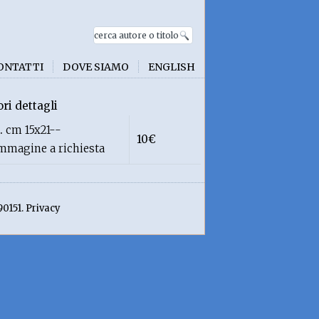
ONTATTI
DOVE SIAMO
ENGLISH
ori dettagli
1.
cm 15x21--
10€
immagine a richiesta
90151. Privacy