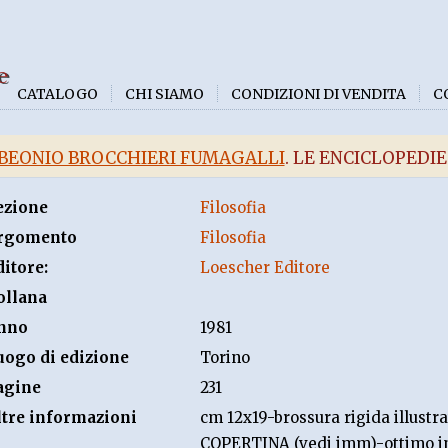
e
CATALOGO
CHI SIAMO
CONDIZIONI DI VENDITA
C
BEONIO BROCCHIERI FUMAGALLI
. LE ENCICLOPEDI
ezione
Filosofia
rgomento
Filosofia
ditore:
Loescher Editore
ollana
nno
1981
uogo di edizione
Torino
agine
231
ltre informazioni
cm 12x19-brossura rigida illu
COPERTINA (vedi imm)-ottimo i