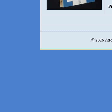
P
© 2026 Vittor