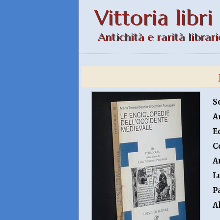
Vittoria libri
Antichità e rarità librari
S
A
E
C
A
L
P
A