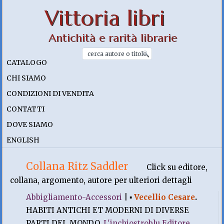
Vittoria libri
Antichità e rarità librarie
CATALOGO
CHI SIAMO
CONDIZIONI DI VENDITA
CONTATTI
DOVE SIAMO
ENGLISH
Collana Ritz Saddler
Click su editore,
collana, argomento, autore per ulteriori dettagli
Abbigliamento-Accessori
|
▪
Vecellio Cesare
.
HABITI ANTICHI ET MODERNI DI DIVERSE
PARTI DEL MONDO.
L'inchiostroblu Editore
,