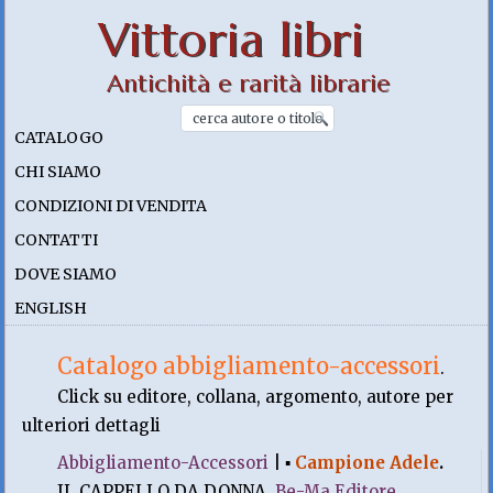
Vittoria libri
Antichità e rarità librarie
CATALOGO
CHI SIAMO
CONDIZIONI DI VENDITA
CONTATTI
DOVE SIAMO
ENGLISH
Catalogo abbigliamento-accessori
.
Click su editore, collana, argomento, autore per
ulteriori dettagli
Abbigliamento-Accessori
|
▪
Campione Adele
.
IL CAPPELLO DA DONNA.
Be-Ma Editore
,