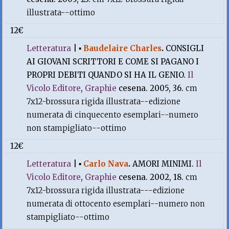
illustrata--ottimo
12€
Letteratura
|
▪
Baudelaire Charles
.
CONSIGLI
AI GIOVANI SCRITTORI E COME SI PAGANO I
PROPRI DEBITI QUANDO SI HA IL GENIO.
Il
Vicolo Editore
,
Graphie
cesena. 2005, 36.
cm
7x12-brossura rigida illustrata--edizione
numerata di cinquecento esemplari--numero
non stampigliato--ottimo
12€
Letteratura
|
▪
Carlo Nava
.
AMORI MINIMI.
Il
Vicolo Editore
,
Graphie
cesena. 2002, 18.
cm
7x12-brossura rigida illustrata---edizione
numerata di ottocento esemplari--numero non
stampigliato--ottimo