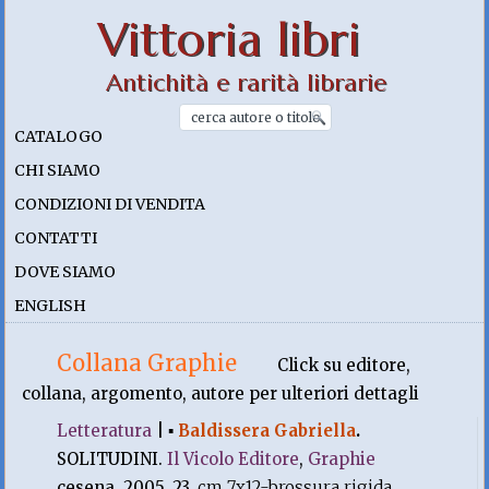
Vittoria libri
Antichità e rarità librarie
CATALOGO
CHI SIAMO
CONDIZIONI DI VENDITA
CONTATTI
DOVE SIAMO
ENGLISH
Collana Graphie
Click su editore,
collana, argomento, autore per ulteriori dettagli
Letteratura
|
▪
Baldissera Gabriella
.
SOLITUDINI.
Il Vicolo Editore
,
Graphie
cesena. 2005, 23.
cm 7x12-brossura rigida