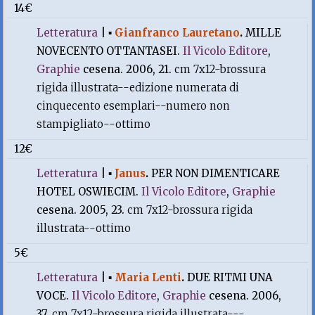
14€
Letteratura
|
▪
Gianfranco Lauretano
.
MILLE
NOVECENTO OTTANTASEI.
Il Vicolo Editore
,
Graphie
cesena. 2006, 21.
cm 7x12-brossura
rigida illustrata--edizione numerata di
cinquecento esemplari--numero non
stampigliato--ottimo
12€
Letteratura
|
▪
Janus
.
PER NON DIMENTICARE
HOTEL OSWIECIM.
Il Vicolo Editore
,
Graphie
cesena. 2005, 23.
cm 7x12-brossura rigida
illustrata--ottimo
5€
Letteratura
|
▪
Maria Lenti
.
DUE RITMI UNA
VOCE.
Il Vicolo Editore
,
Graphie
cesena. 2006,
37.
cm 7x12-brossura rigida illustrata---