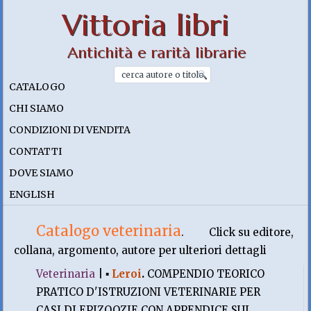
Vittoria libri
Antichità e rarità librarie
CATALOGO
CHI SIAMO
CONDIZIONI DI VENDITA
CONTATTI
DOVE SIAMO
ENGLISH
Catalogo veterinaria
.
Click su editore,
collana, argomento, autore per ulteriori dettagli
Veterinaria
|
▪
Leroi
.
COMPENDIO TEORICO
PRATICO D'ISTRUZIONI VETERINARIE PER
CASI DI EPIZOOZIE CON APPENDICE SUL