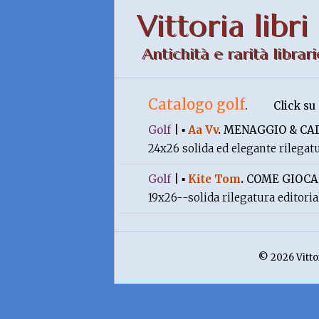
Vittoria libri
Antichità e rarità librari
Catalogo golf
.
Click su
Golf
|
▪
Aa Vv
.
MENAGGIO & CAD
24x26 solida ed elegante rilegat
Golf
|
▪
Kite Tom
.
COME GIOCA
19x26--solida rilegatura editori
© 2026 Vittor