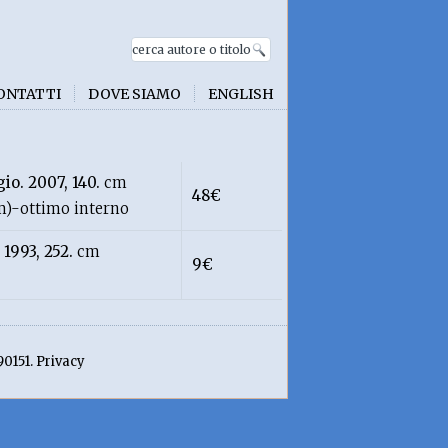
ONTATTI
DOVE SIAMO
ENGLISH
io. 2007, 140.
cm
48€
mm)-ottimo interno
 1993, 252.
cm
9€
90151. Privacy