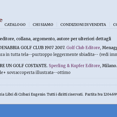
e
CATALOGO
CHI SIAMO
CONDIZIONI DI VENDITA
C
 editore, collana, argomento, autore per ulteriori dettagli
ENABBIA GOLF CLUB 1907 2007.
Golf Club Editore
, Menagg
ura in tutta tela--purtroppo leggermente sbiadita-- (vedi i
RE UN GOLF COSTANTE.
Sperling & Kupfer Editore
, Milano.
ale+ sovraccoperta illustrata--ottimo
ia Libri di Cribari Eugenio. Tutti i diritti riservati. Partita Iva 120469