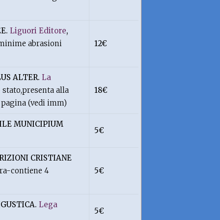
EE.
Liguori Editore
,
aminime abrasioni
12€
LUS ALTER.
La
stato,presenta alla
18€
a pagina (vedi imm)
BILE MUNICIPIUM
5€
RIZIONI CRISTIANE
ra-contiene 4
5€
IGUSTICA.
Lega
5€