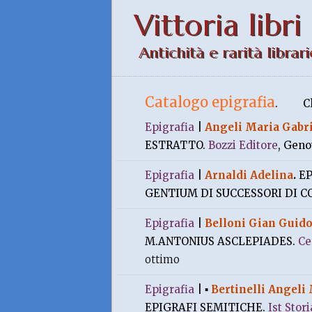
Vittoria libri
Antichità e rarità librari
Catalogo epigrafia
.
C
Epigrafia
|
Angeli Maria Gabri
ESTRATTO.
Bozzi Editore
, Geno
Epigrafia
|
Arnaldi Adelina
.
EP
GENTIUM DI SUCCESSORI DI C
Epigrafia
|
Belloni Gian Guid
M.ANTONIUS ASCLEPIADES.
Ce
ottimo
Epigrafia
|
▪
Bertinelli Angeli 
EPIGRAFI SEMITICHE.
Ist Stor