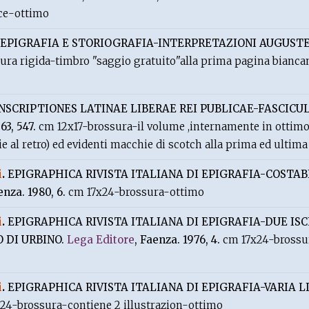
ice-ottimo
EPIGRAFIA E STORIOGRAFIA-INTERPRETAZIONI AUGUST
ura rigida-timbro "saggio gratuito"alla prima pagina bianc
INSCRIPTIONES LATINAE LIBERAE REI PUBLICAE-FASCICU
963, 547.
cm 12x17-brossura-il volume ,internamente in ottimo 
ie al retro) ed evidenti macchie di scotch alla prima ed ultim
i
.
EPIGRAPHICA RIVISTA ITALIANA DI EPIGRAFIA-COSTA
enza. 1980, 6.
cm 17x24-brossura-ottimo
i
.
EPIGRAPHICA RIVISTA ITALIANA DI EPIGRAFIA-DUE ISC
 DI URBINO.
Lega Editore
, Faenza. 1976, 4.
cm 17x24-brossu
i
.
EPIGRAPHICA RIVISTA ITALIANA DI EPIGRAFIA-VARIA L
24-brossura-contiene 2 illustrazion-ottimo