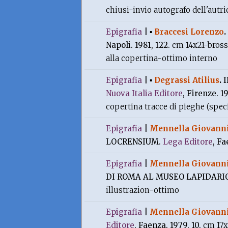
chiusi-invio autografo dell'autr
Epigrafia
|
▪
Braccesi Lorenzo
.
Napoli. 1981, 122.
cm 14x21-bross
alla copertina-ottimo interno
Epigrafia
|
▪
Degrassi Atilius
.
Nuova Italia Editore
, Firenze. 1
copertina tracce di pieghe (spec
Epigrafia
|
Mennella Giovann
LOCRENSIUM.
Lega Editore
, Fa
Epigrafia
|
Mennella Giovann
DI ROMA AL MUSEO LAPIDARIO
illustrazion-ottimo
Epigrafia
|
Mennella Giovann
Editore
, Faenza. 1979, 10.
cm 17x