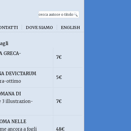
ONTATTI
DOVE SIAMO
ENGLISH
agli
A GRECA-
7€
INA DEVICTARUM
5€
ra-ottimo
ROMANA DI
3 illustrazion-
7€
ROMA NELLE
me ancora a fogli
48€