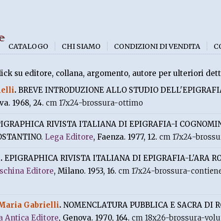
e
CATALOGO
CHI SIAMO
CONDIZIONI DI VENDITA
C
lick su editore, collana, argomento, autore per ulteriori dett
elli
.
BREVE INTRODUZIONE ALLO STUDIO DELL'EPIGRAFI
va. 1968, 24.
cm 17x24-brossura-ottimo
IGRAPHICA RIVISTA ITALIANA DI EPIGRAFIA-I COGNOM
OSTANTINO.
Lega Editore
, Faenza. 1977, 12.
cm 17x24-brossu
o
.
EPIGRAPHICA RIVISTA ITALIANA DI EPIGRAFIA-L'ARA 
schina Editore
, Milano. 1953, 16.
cm 17x24-brossura-contiene 
Maria Gabrielli
.
NOMENCLATURA PUBBLICA E SACRA DI 
ia Antica Editore
, Genova. 1970, 164.
cm 18x26-brossura-volu