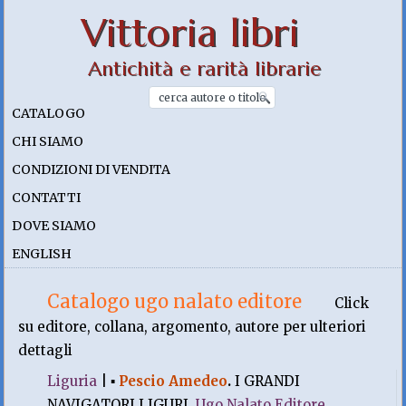
Vittoria libri
Antichità e rarità librarie
CATALOGO
CHI SIAMO
CONDIZIONI DI VENDITA
CONTATTI
DOVE SIAMO
ENGLISH
Catalogo ugo nalato editore
Click
su editore, collana, argomento, autore per ulteriori
dettagli
Liguria
|
▪
Pescio Amedeo
.
I GRANDI
NAVIGATORI LIGURI.
Ugo Nalato Editore
,