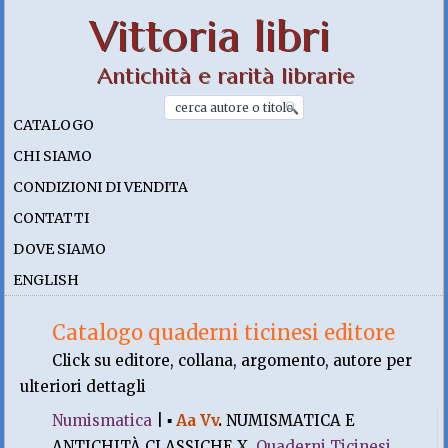
Vittoria libri
Antichità e rarità librarie
CATALOGO
CHI SIAMO
CONDIZIONI DI VENDITA
CONTATTI
DOVE SIAMO
ENGLISH
Catalogo quaderni ticinesi editore
Click su editore, collana, argomento, autore per
ulteriori dettagli
Numismatica
|
▪
Aa Vv
.
NUMISMATICA E
ANTICHITÀ CLASSICHE X.
Quaderni Ticinesi