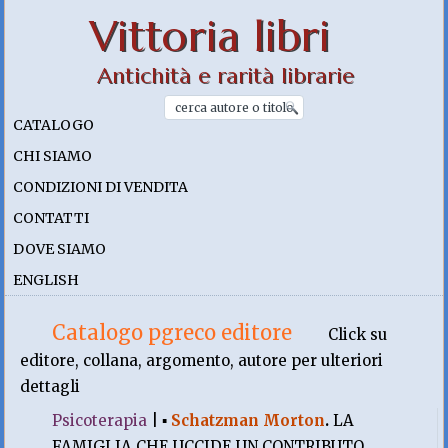
Vittoria libri
Antichità e rarità librarie
CATALOGO
CHI SIAMO
CONDIZIONI DI VENDITA
CONTATTI
DOVE SIAMO
ENGLISH
Catalogo pgreco editore
Click su
editore, collana, argomento, autore per ulteriori
dettagli
Psicoterapia
|
▪
Schatzman Morton
.
LA
FAMIGLIA CHE UCCIDE UN CONTRIBUTO