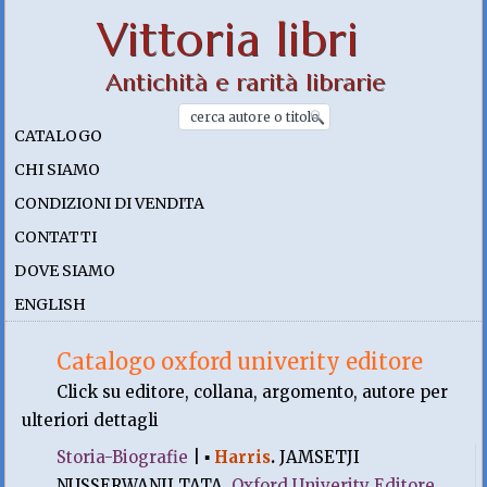
Vittoria libri
Antichità e rarità librarie
CATALOGO
CHI SIAMO
CONDIZIONI DI VENDITA
CONTATTI
DOVE SIAMO
ENGLISH
Catalogo oxford univerity editore
Click su editore, collana, argomento, autore per
ulteriori dettagli
Storia-Biografie
|
▪
Harris
.
JAMSETJI
NUSSERWANJI TATA.
Oxford Univerity Editore
,