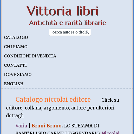
Vittoria libri
Antichità e rarità librarie
CATALOGO
CHI SIAMO
CONDIZIONI DI VENDITA
CONTATTI
DOVE SIAMO
ENGLISH
Catalogo niccolai editore
Click su
editore, collana, argomento, autore per ulteriori
dettagli
Varia
|
Bruni Bruno
.
LO STEMMA DI
SANT'ELIGIO CARME LEGGENDARIO.
Niccolai