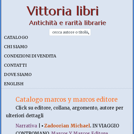
Vittoria libri
Antichità e rarità librarie
CATALOGO
CHI SIAMO
CONDIZIONI DI VENDITA
CONTATTI
DOVE SIAMO
ENGLISH
Catalogo marcos y marcos editore
Click su editore, collana, argomento, autore per
ulteriori dettagli
Narrativa
|
▪
Zadoorian Michael
.
IN VIAGGIO
CONTROMANO.
Marcos Y Marcos Editore
,