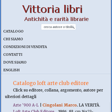
Vittoria libri
Antichità e rarità librarie
CATALOGO
CHI SIAMO
CONDIZIONI DI VENDITA
CONTATTI
DOVE SIAMO
ENGLISH
Catalogo loft arte club editore
Click su editore, collana, argomento, autore per
ulteriori dettagli
Arte '900 A-L
|
Cingolani Marco
.
LA VERITÀ.
Loft Arte Club Editore
, . 1994, 93.
cm 16x23-