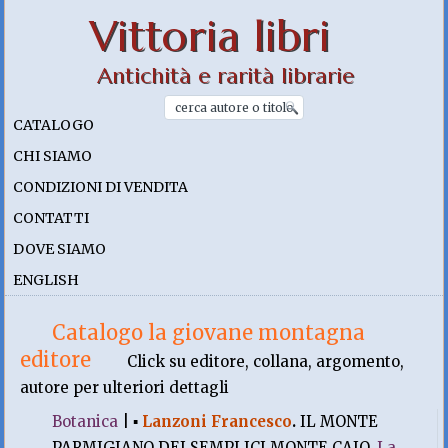
Vittoria libri
Antichità e rarità librarie
CATALOGO
CHI SIAMO
CONDIZIONI DI VENDITA
CONTATTI
DOVE SIAMO
ENGLISH
Catalogo la giovane montagna
editore
Click su editore, collana, argomento,
autore per ulteriori dettagli
Botanica
|
▪
Lanzoni Francesco
.
IL MONTE
PARMIGIANO DEI SEMPLICI MONTE CAIO.
La