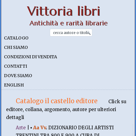
Vittoria libri
Antichità e rarità librarie
CATALOGO
CHI SIAMO
CONDIZIONI DI VENDITA
CONTATTI
DOVE SIAMO
ENGLISH
Catalogo il castello editore
Click su
editore, collana, argomento, autore per ulteriori
dettagli
Arte
|
▪
Aa Vv
.
DIZIONARIO DEGLI ARTISTI
TRENTINI TRA 800 E 900 A CURA DI