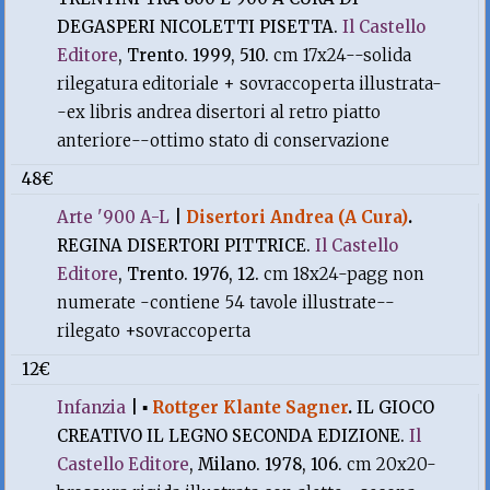
DEGASPERI NICOLETTI PISETTA.
Il Castello
Editore
, Trento. 1999, 510.
cm 17x24--solida
rilegatura editoriale + sovraccoperta illustrata-
-ex libris andrea disertori al retro piatto
anteriore--ottimo stato di conservazione
48€
Arte '900 A-L
|
Disertori Andrea (A Cura)
.
REGINA DISERTORI PITTRICE.
Il Castello
Editore
, Trento. 1976, 12.
cm 18x24-pagg non
numerate -contiene 54 tavole illustrate--
rilegato +sovraccoperta
12€
Infanzia
|
▪
Rottger Klante Sagner
.
IL GIOCO
CREATIVO IL LEGNO SECONDA EDIZIONE.
Il
Castello Editore
, Milano. 1978, 106.
cm 20x20-