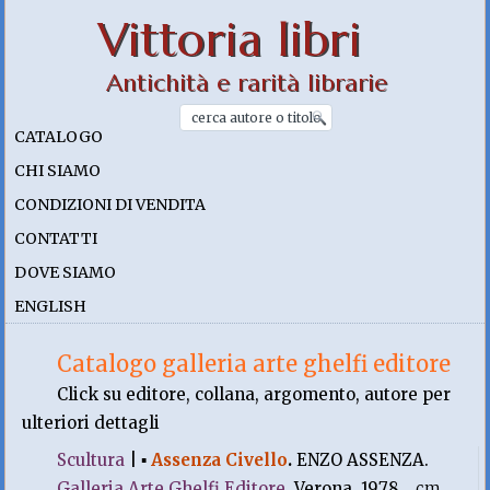
Vittoria libri
Antichità e rarità librarie
CATALOGO
CHI SIAMO
CONDIZIONI DI VENDITA
CONTATTI
DOVE SIAMO
ENGLISH
Catalogo galleria arte ghelfi editore
Click su editore, collana, argomento, autore per
ulteriori dettagli
Scultura
|
▪
Assenza Civello
.
ENZO ASSENZA.
Galleria Arte Ghelfi Editore
, Verona. 1978, .
cm