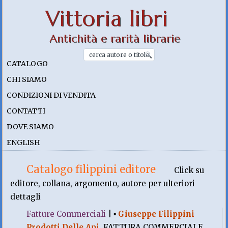
Vittoria libri
Antichità e rarità librarie
CATALOGO
CHI SIAMO
CONDIZIONI DI VENDITA
CONTATTI
DOVE SIAMO
ENGLISH
Catalogo filippini editore
Click su
editore, collana, argomento, autore per ulteriori
dettagli
Fatture Commerciali
|
▪
Giuseppe Filippini
Prodotti Delle Api
.
FATTURA COMMERCIALE