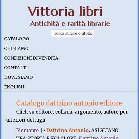
Vittoria libri
Antichità e rarità librarie
CATALOGO
CHI SIAMO
CONDIZIONI DI VENDITA
CONTATTI
DOVE SIAMO
ENGLISH
Catalogo dattrino antonio editore
Click su editore, collana, argomento, autore per
ulteriori dettagli
Piemonte
|
▪
Dattrino Antonio
.
ASIGLIANO
TRA STORIA E FOLCLORE.
Dattrino Antonio