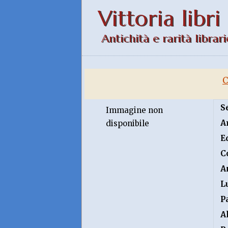
Vittoria libri
Antichità e rarità librari
C
S
Immagine non
A
disponibile
E
C
A
L
P
A