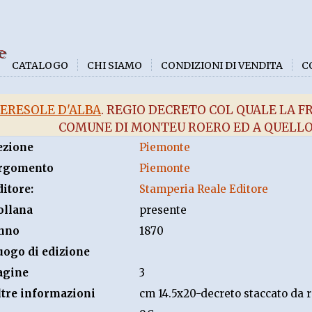
e
CATALOGO
CHI SIAMO
CONDIZIONI DI VENDITA
C
ERESOLE D'ALBA
. REGIO DECRETO COL QUALE LA F
COMUNE DI MONTEU ROERO ED A QUELLO
ezione
Piemonte
rgomento
Piemonte
ditore:
Stamperia Reale Editore
ollana
presente
nno
1870
uogo di edizione
agine
3
ltre informazioni
cm 14.5x20-decreto staccato da r