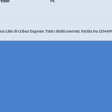
rezzo
9€
ia Libri di Cribari Eugenio. Tutti i diritti riservati. Partita Iva 120469