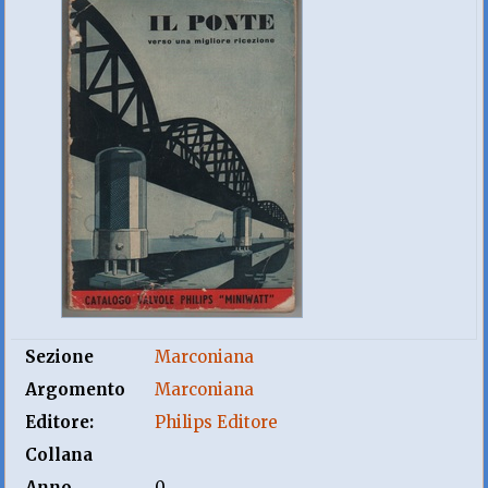
Sezione
Marconiana
Argomento
Marconiana
Editore:
Philips Editore
Collana
Anno
0