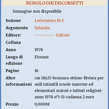
MONOLOGHI DISCORSETTI
Immagine non disponibile
Sezione
Letteratura M-Z
Argomento
Infanzia
Editore:
------------ Editore
Collana
Anno
1978
Luogo di
Firenze
edizione
Pagine
16
Altre
cm 18x25-brossura ottimo-Rivista per
informazioni
asili infantili scuole materne ed
elementari oratori e istituti religiosi-
anno 1978 n°5-11-cadauna 2 euro
Prezzo
0,0000€