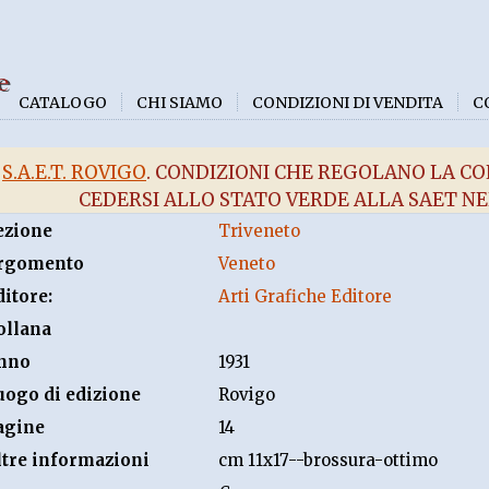
e
CATALOGO
CHI SIAMO
CONDIZIONI DI VENDITA
C
S.A.E.T. ROVIGO
. CONDIZIONI CHE REGOLANO LA CO
CEDERSI ALLO STATO VERDE ALLA SAET NEL
ezione
Triveneto
rgomento
Veneto
ditore:
Arti Grafiche Editore
ollana
nno
1931
uogo di edizione
Rovigo
agine
14
ltre informazioni
cm 11x17--brossura-ottimo