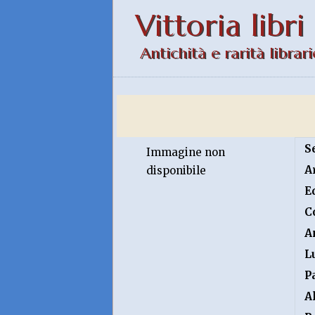
Vittoria libri
Antichità e rarità librari
S
Immagine non
A
disponibile
E
C
A
L
P
A