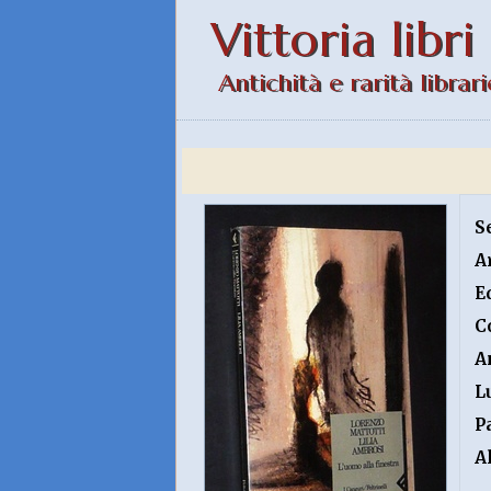
Vittoria libri
Antichità e rarità librari
S
A
E
C
A
L
P
A