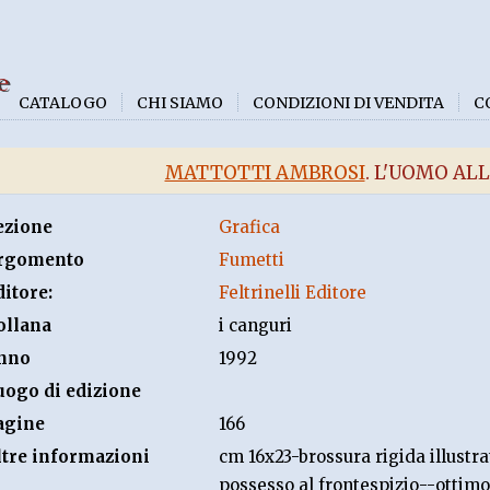
e
CATALOGO
CHI SIAMO
CONDIZIONI DI VENDITA
C
MATTOTTI AMBROSI
. L'UOMO AL
ezione
Grafica
rgomento
Fumetti
ditore:
Feltrinelli Editore
ollana
i canguri
nno
1992
uogo di edizione
agine
166
ltre informazioni
cm 16x23-brossura rigida illustrat
possesso al frontespizio--ottimo