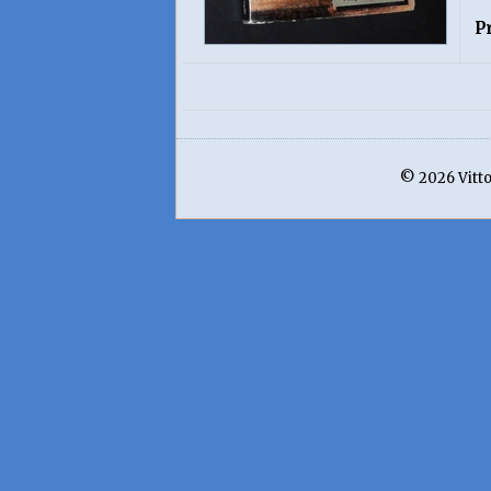
P
© 2026 Vittor