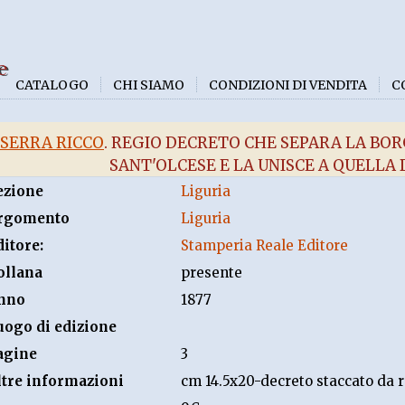
e
CATALOGO
CHI SIAMO
CONDIZIONI DI VENDITA
C
SERRA RICCO
. REGIO DECRETO CHE SEPARA LA BO
SANT'OLCESE E LA UNISCE A QUELLA 
ezione
Liguria
rgomento
Liguria
ditore:
Stamperia Reale Editore
ollana
presente
nno
1877
uogo di edizione
agine
3
ltre informazioni
cm 14.5x20-decreto staccato da r