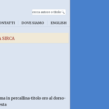
ONTATTI
DOVE SIAMO
ENGLISH
 SIRCA
a in percallina-titolo oro al dorso-
esta