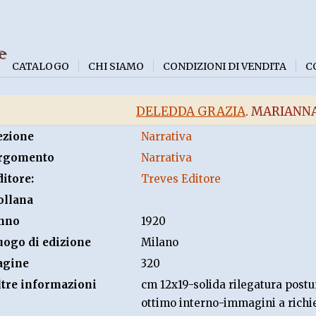
e
CATALOGO
CHI SIAMO
CONDIZIONI DI VENDITA
C
DELEDDA GRAZIA
. MARIANNA
ezione
Narrativa
rgomento
Narrativa
ditore:
Treves Editore
ollana
nno
1920
uogo di edizione
Milano
agine
320
ltre informazioni
cm 12x19-solida rilegatura postum
ottimo interno-immagini a richi