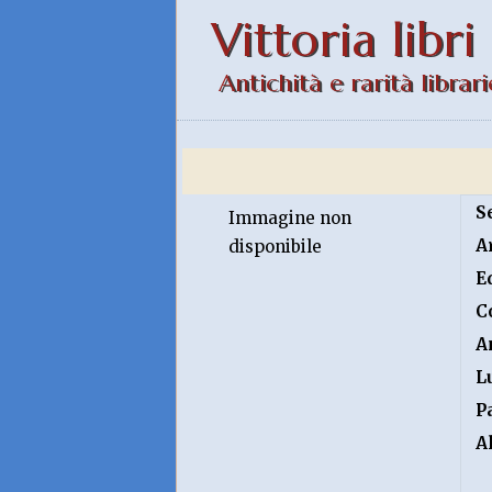
Vittoria libri
Antichità e rarità librari
S
Immagine non
A
disponibile
E
C
A
L
P
A