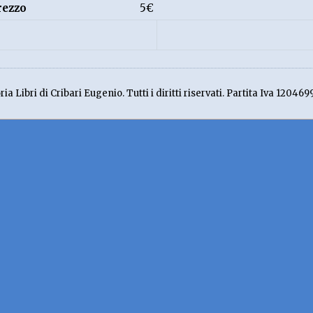
rezzo
5€
ia Libri di Cribari Eugenio. Tutti i diritti riservati. Partita Iva 120469