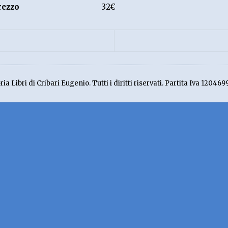
rezzo
32€
ia Libri di Cribari Eugenio. Tutti i diritti riservati. Partita Iva 120469