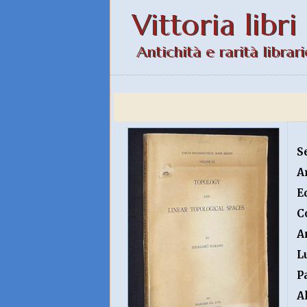
Vittoria libri
Antichità e rarità librari
S
A
E
C
A
L
P
A