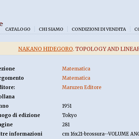
e
CATALOGO
CHI SIAMO
CONDIZIONI DI VENDITA
C
NAKANO HIDEGORO
. TOPOLOGY AND LINEA
ezione
Matematica
rgomento
Matematica
ditore:
Maruzen Editore
ollana
nno
1951
uogo di edizione
Tokyo
agine
281
ltre informazioni
cm 16x21-brossura--VOLUME AN