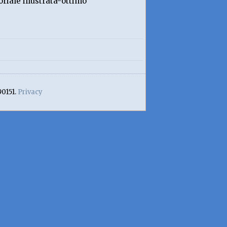
riale illustrata-ottimo
90151.
Privacy