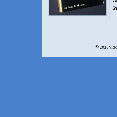
A
P
© 2026 Vittor