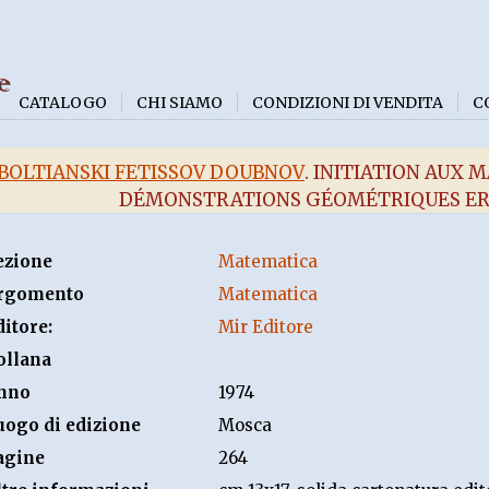
e
CATALOGO
CHI SIAMO
CONDIZIONI DI VENDITA
C
BOLTIANSKI FETISSOV DOUBNOV
. INITIATION AUX
DÉMONSTRATIONS GÉOMÉTRIQUES ER
ezione
Matematica
rgomento
Matematica
ditore:
Mir Editore
ollana
nno
1974
uogo di edizione
Mosca
agine
264