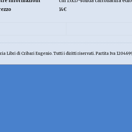
ltre informazioni
cm 13x17-solida cartonatura edito
rezzo
14€
ia Libri di Cribari Eugenio. Tutti i diritti riservati. Partita Iva 120469