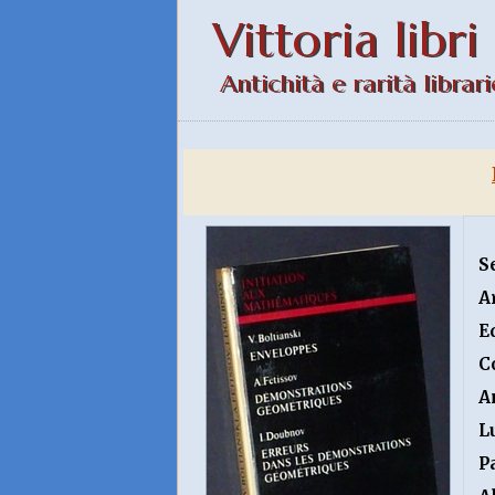
Vittoria libri
Antichità e rarità librari
S
A
E
C
A
L
P