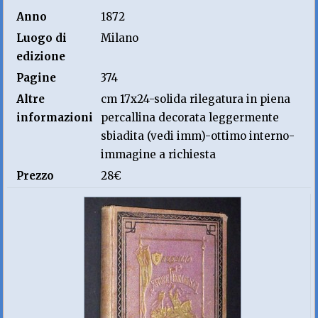
Anno
1872
Luogo di
Milano
edizione
Pagine
374
Altre
cm 17x24-solida rilegatura in piena
informazioni
percallina decorata leggermente
sbiadita (vedi imm)-ottimo interno-
immagine a richiesta
Prezzo
28€