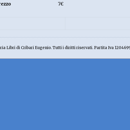
rezzo
7€
ia Libri di Cribari Eugenio. Tutti i diritti riservati. Partita Iva 120469