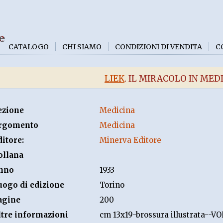
e
CATALOGO
CHI SIAMO
CONDIZIONI DI VENDITA
C
LIEK
. IL MIRACOLO IN MED
ezione
Medicina
rgomento
Medicina
ditore:
Minerva Editore
ollana
nno
1933
uogo di edizione
Torino
agine
200
ltre informazioni
cm 13x19-brossura illustrata-