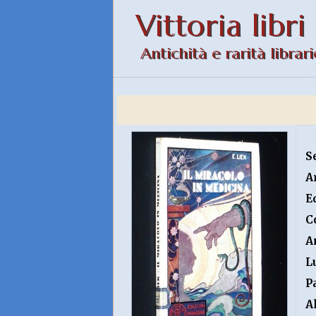
Vittoria libri
Antichità e rarità librari
S
A
E
C
A
L
P
A