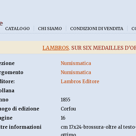
e
CATALOGO
CHI SIAMO
CONDIZIONI DI VENDITA
C
LAMBROS
. SUR SIX MEDAILLES D'O
ezione
Numismatica
rgomento
Numismatica
ditore:
Lambros Editore
ollana
nno
1855
uogo di edizione
Corfou
agine
16
ltre informazioni
cm 17x24-brossura-oltre al testo
ottimo