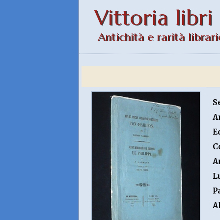
Vittoria libri
Antichità e rarità librari
S
A
E
C
A
L
P
A