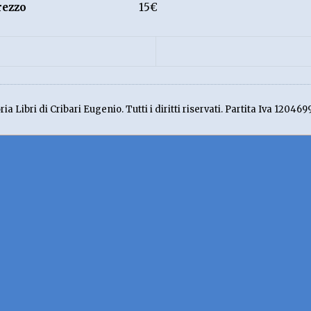
rezzo
15€
ia Libri di Cribari Eugenio. Tutti i diritti riservati. Partita Iva 120469