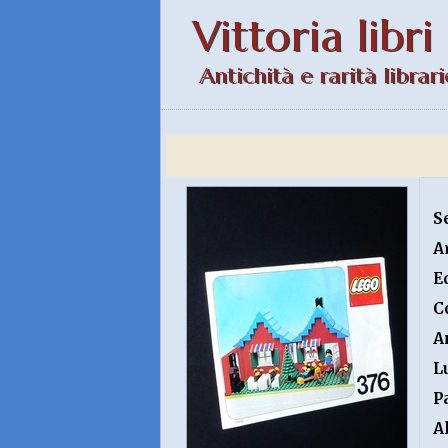
Vittoria libri
Antichità e rarità librari
S
A
E
C
A
L
P
A