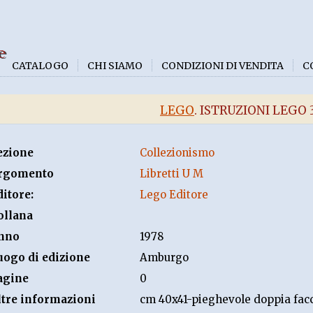
e
CATALOGO
CHI SIAMO
CONDIZIONI DI VENDITA
C
LEGO
. ISTRUZIONI LEGO 
ezione
Collezionismo
rgomento
Libretti U M
ditore:
Lego Editore
ollana
nno
1978
uogo di edizione
Amburgo
agine
0
ltre informazioni
cm 40x41-pieghevole doppia fac