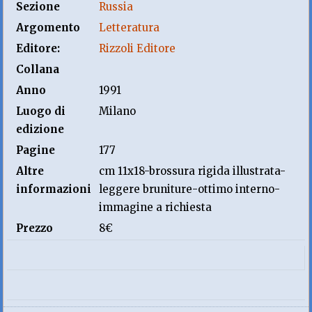
Sezione
Russia
Argomento
Letteratura
Editore:
Rizzoli Editore
Collana
Anno
1991
Luogo di
Milano
edizione
Pagine
177
Altre
cm 11x18-brossura rigida illustrata-
informazioni
leggere bruniture-ottimo interno-
immagine a richiesta
Prezzo
8€