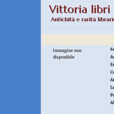
Vittoria libri
Antichità e rarità librari
S
Immagine non
A
disponibile
E
C
A
L
P
A