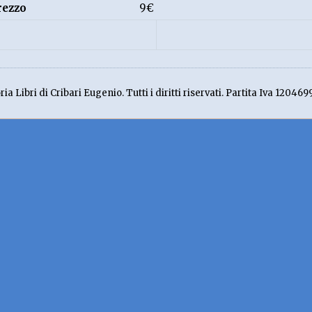
rezzo
9€
ia Libri di Cribari Eugenio. Tutti i diritti riservati. Partita Iva 120469