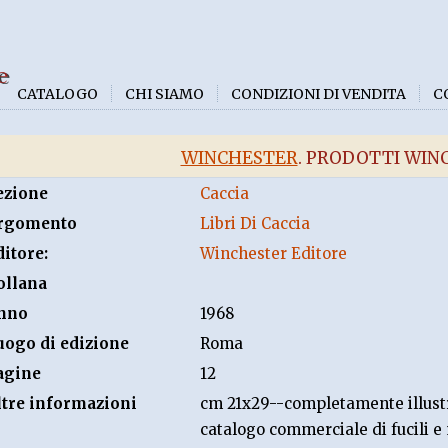
e
CATALOGO
CHI SIAMO
CONDIZIONI DI VENDITA
C
WINCHESTER
. PRODOTTI WIN
ezione
Caccia
rgomento
Libri Di Caccia
ditore:
Winchester Editore
ollana
nno
1968
uogo di edizione
Roma
agine
12
ltre informazioni
cm 21x29--completamente illustr
catalogo commerciale di fucili e