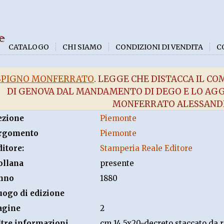
e
CATALOGO
CHI SIAMO
CONDIZIONI DI VENDITA
C
SPIGNO MONFERRATO
. LEGGE CHE DISTACCA IL CO
DI GENOVA DAL MANDAMENTO DI DEGO E LO A
MONFERRATO ALESSAND
ezione
Piemonte
rgomento
Piemonte
ditore:
Stamperia Reale Editore
ollana
presente
nno
1880
uogo di edizione
agine
2
ltre informazioni
cm 14.5x20-decreto staccato da r