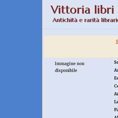
Vittoria libri
Antichità e rarità librari
S
Immagine non
A
disponibile
E
C
A
L
P
A