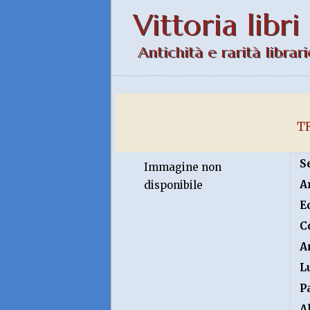
Vittoria libri
Antichità e rarità librari
T
S
Immagine non
A
disponibile
E
C
A
L
P
A