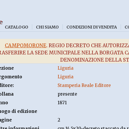
e
CATALOGO
CHI SIAMO
CONDIZIONI DI VENDITA
C
CAMPOMORONE
. REGIO DECRETO CHE AUTORIZZ
RASFERIRE LA SEDE MUNICIPALE NELLA BORGAT
DENOMINAZIONE DELLA S
ezione
Liguria
rgomento
Liguria
ditore:
Stamperia Reale Editore
ollana
presente
nno
1871
uogo di edizione
agine
2
ltre informazioni
cm 14.5x20-decreto staccato da r