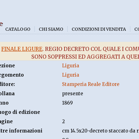
e
CATALOGO
CHI SIAMO
CONDIZIONI DI VENDITA
C
FINALE LIGURE
. REGIO DECRETO COL QUALE I COMU
SONO SOPPRESSI ED AGGREGATI A QUEL
ezione
Liguria
rgomento
Liguria
ditore:
Stamperia Reale Editore
ollana
presente
nno
1869
uogo di edizione
agine
2
ltre informazioni
cm 14.5x20-decreto staccato da r