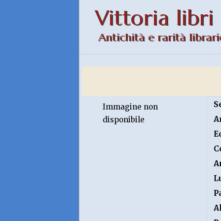
Vittoria libri
Antichità e rarità librari
S
Immagine non
A
disponibile
E
C
A
L
P
A