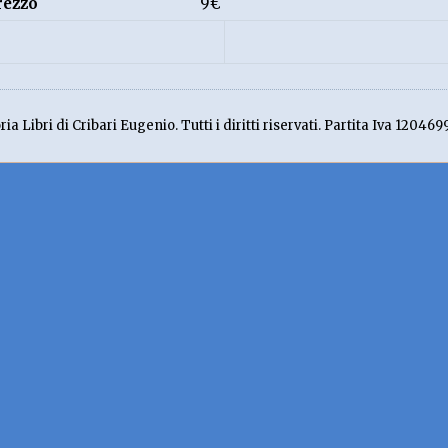
rezzo
9€
ia Libri di Cribari Eugenio. Tutti i diritti riservati. Partita Iva 120469