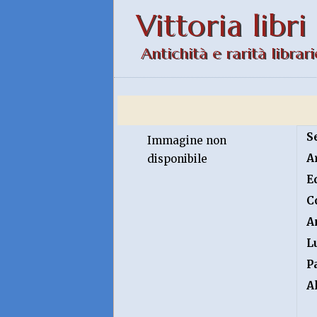
Vittoria libri
Antichità e rarità librari
S
Immagine non
A
disponibile
E
C
A
L
P
A