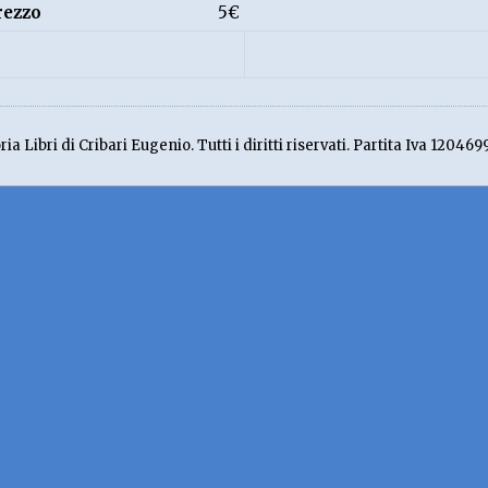
rezzo
5€
ia Libri di Cribari Eugenio. Tutti i diritti riservati. Partita Iva 120469