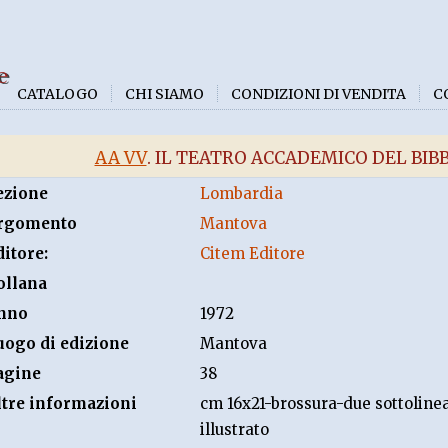
e
CATALOGO
CHI SIAMO
CONDIZIONI DI VENDITA
C
AA VV
. IL TEATRO ACCADEMICO DEL BIB
ezione
Lombardia
rgomento
Mantova
ditore:
Citem Editore
ollana
nno
1972
uogo di edizione
Mantova
agine
38
ltre informazioni
cm 16x21-brossura-due sottolinea
illustrato