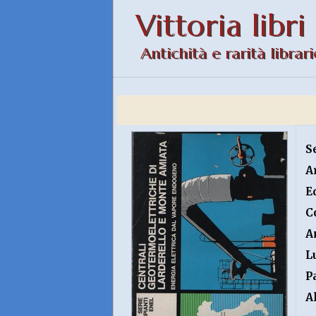
Vittoria libri
Antichità e rarità librari
S
A
E
C
A
L
P
A