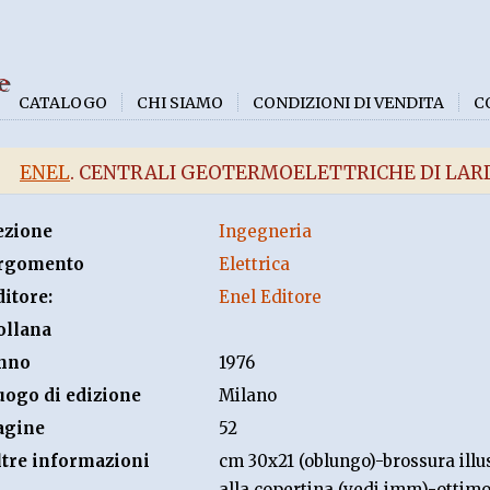
e
CATALOGO
CHI SIAMO
CONDIZIONI DI VENDITA
C
ENEL
. CENTRALI GEOTERMOELETTRICHE DI LA
ezione
Ingegneria
rgomento
Elettrica
ditore:
Enel Editore
ollana
nno
1976
uogo di edizione
Milano
agine
52
ltre informazioni
cm 30x21 (oblungo)-brossura ill
alla copertina (vedi imm)-ottimo