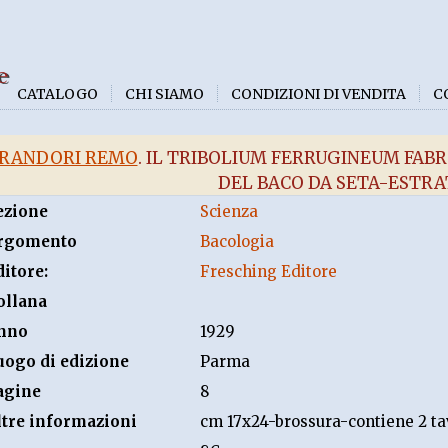
e
CATALOGO
CHI SIAMO
CONDIZIONI DI VENDITA
C
RANDORI REMO
. IL TRIBOLIUM FERRUGINEUM FABR
DEL BACO DA SETA-ESTR
ezione
Scienza
rgomento
Bacologia
ditore:
Fresching Editore
ollana
nno
1929
uogo di edizione
Parma
agine
8
ltre informazioni
cm 17x24-brossura-contiene 2 tav