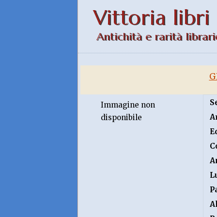
Vittoria libri
Antichità e rarità librari
G
S
Immagine non
A
disponibile
E
C
A
L
P
A