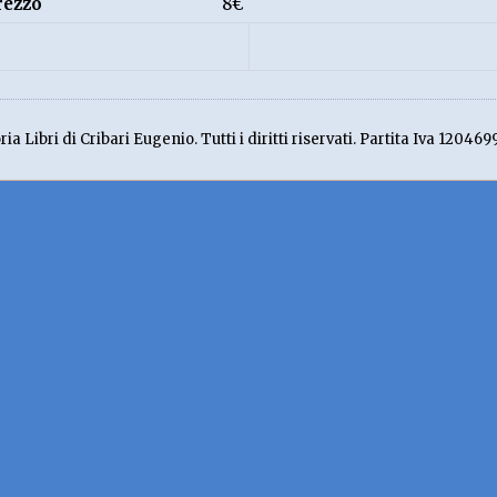
rezzo
8€
ia Libri di Cribari Eugenio. Tutti i diritti riservati. Partita Iva 120469