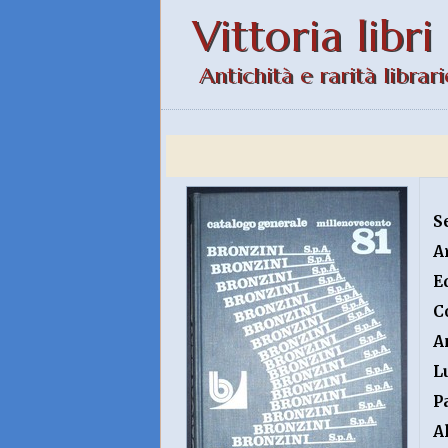
Vittoria libri
Antichità e rarità librari
S
A
E
C
A
L
P
A