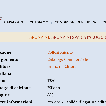
e
CATALOGO
CHI SIAMO
CONDIZIONI DI VENDITA
C
BRONZINI
. BRONZINI SPA CATALOGO 
ezione
Collezionismo
rgomento
Catalogo Commerciale
ditore:
Bronzini Editore
ollana
nno
1980
uogo di edizione
Milano
agine
449
ltre informazioni
cm 23x32--solida rilegatura edito