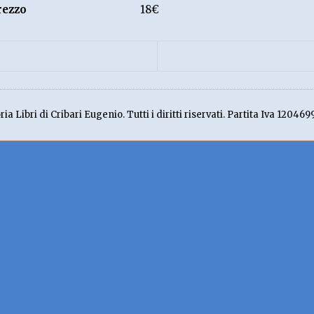
rezzo
18€
ia Libri di Cribari Eugenio. Tutti i diritti riservati. Partita Iva 120469