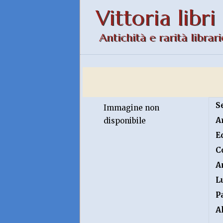
Vittoria libri
Antichità e rarità librari
S
Immagine non
A
disponibile
E
C
A
L
P
A