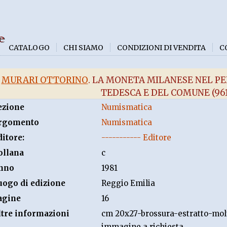
e
CATALOGO
CHI SIAMO
CONDIZIONI DI VENDITA
C
MURARI OTTORINO
. LA MONETA MILANESE NEL P
TEDESCA E DEL COMUNE (961
ezione
Numismatica
rgomento
Numismatica
ditore:
----------- Editore
ollana
c
nno
1981
uogo di edizione
Reggio Emilia
agine
16
ltre informazioni
cm 20x27-brossura-estratto-molte
immagine a richiesta