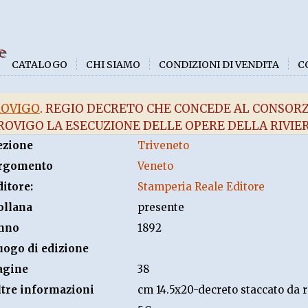
e
CATALOGO
CHI SIAMO
CONDIZIONI DI VENDITA
C
ROVIGO
. REGIO DECRETO CHE CONCEDE AL CONSORZ
ROVIGO LA ESECUZIONE DELLE OPERE DELLA RIVI
ezione
Triveneto
rgomento
Veneto
ditore:
Stamperia Reale Editore
ollana
presente
nno
1892
uogo di edizione
agine
38
ltre informazioni
cm 14.5x20-decreto staccato da r