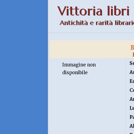
Vittoria libri
Antichità e rarità librari
S
Immagine non
A
disponibile
E
C
A
L
P
A