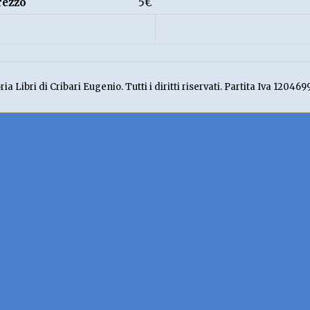
rezzo
5€
ia Libri di Cribari Eugenio. Tutti i diritti riservati. Partita Iva 120469