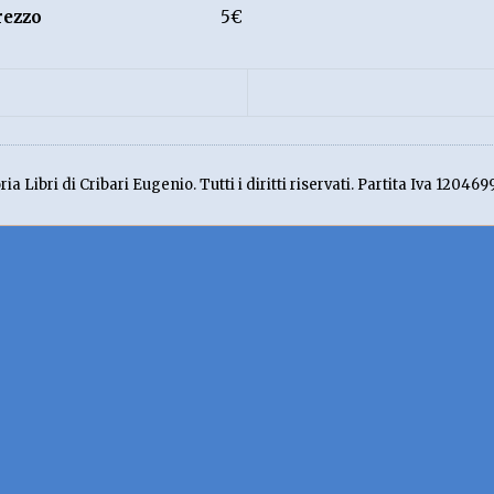
rezzo
5€
ia Libri di Cribari Eugenio. Tutti i diritti riservati. Partita Iva 120469