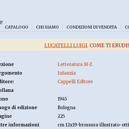
e
CATALOGO
CHI SIAMO
CONDIZIONI DI VENDITA
C
LUCATELLI LUIGI
. COME TI ERUDI
ezione
Letteratura M-Z
rgomento
Infanzia
ditore:
Cappelli Editore
ollana
nno
1945
uogo di edizione
Bologna
agine
225
ltre informazioni
cm 12x19-brossura-illustrato-ot