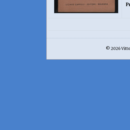
P
© 2026 Vittor