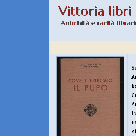
Vittoria libri
Antichità e rarità librari
S
A
E
C
A
L
P
A